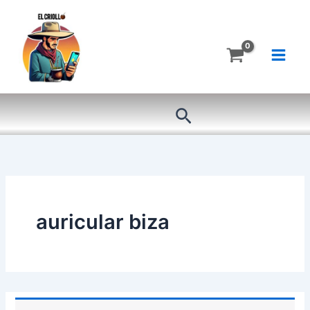
Ir
al
contenido
Buscar
auricular biza