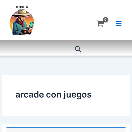
Ir
al
contenido
Buscar
arcade con juegos