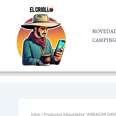
Ir
al
contenido
NOVEDA
CAMPING 
Inicio
/ Productos etiquetados “AIREADOR O