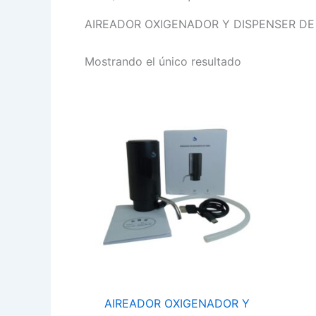
AIREADOR OXIGENADOR Y DISPENSER DE
Mostrando el único resultado
AIREADOR
OXIGENADOR
Y
DISPENSER
DE
VINO
RECARGABLE
USB
HOG0128
cantidad
AIREADOR OXIGENADOR Y