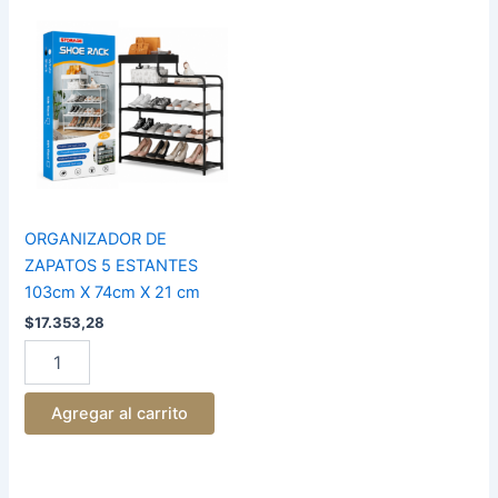
ORGANIZADOR
DE
ZAPATOS
5
ESTANTES
103cm
X
74cm
X
21
cm
ORGANIZADOR DE
cantidad
ZAPATOS 5 ESTANTES
103cm X 74cm X 21 cm
$
17.353,28
Agregar al carrito