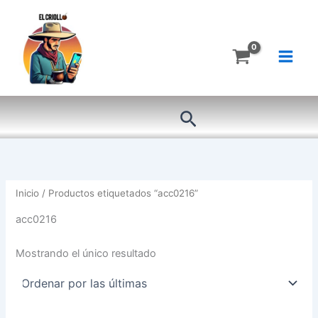
Ir
al
contenido
Buscar
Inicio
/ Productos etiquetados “acc0216”
acc0216
Mostrando el único resultado