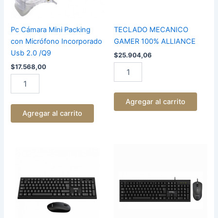
2.0
/Q9
cantidad
Pc Cámara Mini Packing
TECLADO MECANICO
con Micrófono Incorporado
GAMER 100% ALLIANCE
Usb 2.0 /Q9
$
25.904,06
$
17.568,00
Agregar al carrito
Agregar al carrito
TECLADO
TECLADO
+
+
MOUSE
MOUSE
COMBO
USB
INALAMBRICO
NM-
NM-
KB340
KB760
cantidad
cantidad