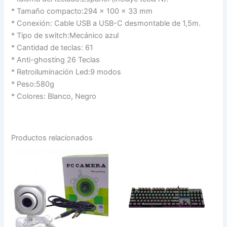
* Tamaño compacto:294 x 100 x 33 mm
* Conexión: Cable USB a USB-C desmontable de 1,5m.
* Tipo de switch:Mecánico azul
* Cantidad de teclas: 61
* Anti-ghosting 26 Teclas
* Retroiluminación Led:9 modos
* Peso:580g
* Colores: Blanco, Negro
Productos relacionados
Pc
TECLADO
Cámara
MECANICO
Mini
GAMER
Packing
100%
con
ALLIANCE
Micrófono
cantidad
Incorporado
Usb