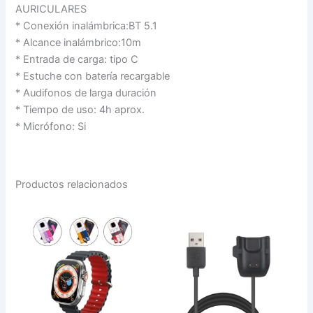
AURICULARES
* Conexión inalámbrica:BT 5.1
* Alcance inalámbrico:10m
* Entrada de carga: tipo C
* Estuche con batería recargable
* Audifonos de larga duración
* Tiempo de uso: 4h aprox.
* Micrófono: Si
Productos relacionados
SMARTWATCH
CABLE
+
CARGADOR
3
SMARTBAND
MALLAS
S
+
GALAXY
CASE
FIT
NG-
2
SW16S
cantidad