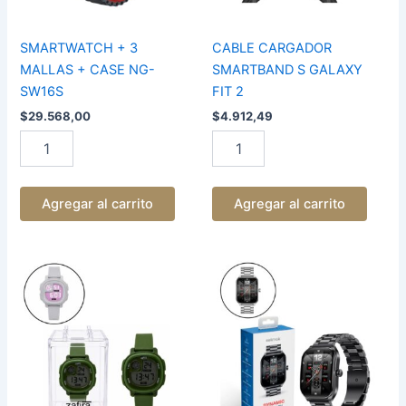
cantidad
SMARTWATCH + 3
CABLE CARGADOR
MALLAS + CASE NG-
SMARTBAND S GALAXY
SW16S
FIT 2
$
29.568,00
$
4.912,49
Agregar al carrito
Agregar al carrito
RELOJ
RELOJ
DIGITAL
SMARTWATCH
MALLA
DYNAMIC
DE
cantidad
GOMA
ESTUCHE
ACRILICO
12