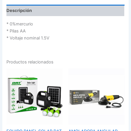
Descripción
* 0%mercurio
* Pilas AA
* Voltaje nominal 1.5V
Productos relacionados
EQUIPO
AMOLADORA
PANEL
ANGULAR
SOLAR
ELECTRICA
DAT
DE
+
MANO
3
115MM
LAMPARAS
780W
LED
OR-
DT-
AG115
9025B
cantidad
cantidad