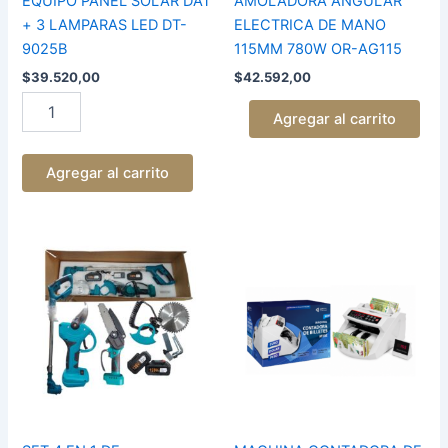
EQUIPO PANEL SOLAR DAT
AMOLADORA ANGULAR
+ 3 LAMPARAS LED DT-
ELECTRICA DE MANO
9025B
115MM 780W OR-AG115
$
39.520,00
$
42.592,00
Agregar al carrito
Agregar al carrito
SET
MAQUINA
4
CONTADORA
EN
DE
1
BILLETES
DE
DE
HERRAMIENTAS
MESA
DE
SIMPLE
JARDIN
M10E
cantidad
ORYX
cantidad