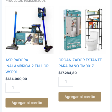
Productos relacionados
ASPIRADORA
ORGANIZADOR
INALAMBRICA
ESTANTE
2
PARA
EN
BAÑO
1
TM0017
OR-
cantidad
WSP01
cantidad
ASPIRADORA
ORGANIZADOR ESTANTE
INALAMBRICA 2 EN 1 OR-
PARA BAÑO TM0017
WSP01
$
17.284,80
$
134.000,00
Agregar al carrito
Agregar al carrito