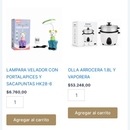
LAMPARA
OLLA
VELADOR
ARROCERA
CON
1.8L
PORTALAPICES
Y
Y
VAPORERA
SACAPUNTAS
cantidad
HK28-
6
cantidad
LAMPARA VELADOR CON
OLLA ARROCERA 1.8L Y
PORTALAPICES Y
VAPORERA
SACAPUNTAS HK28-6
$
53.248,00
$
6.760,00
Agregar al carrito
Agregar al carrito