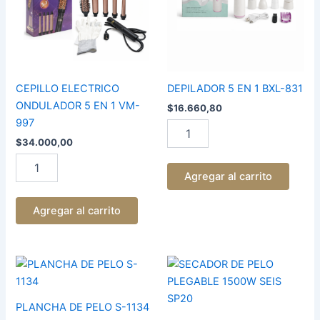
1
831
VM-
cantidad
997
cantidad
CEPILLO ELECTRICO
DEPILADOR 5 EN 1 BXL-831
ONDULADOR 5 EN 1 VM-
$
16.660,80
997
$
34.000,00
Agregar al carrito
Agregar al carrito
PLANCHA
SECADOR
DE
DE
PELO
PELO
S-
PLEGABLE
PLANCHA DE PELO S-1134
1134
1500W