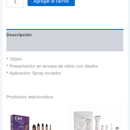
Agregar al carrito
Descripción
Valoraciones (0)
* 100ml
* Presentación en envase de vidrio con diseño
* Aplicación: Spray rociador
Productos relacionados
CEPILLO
DEPILADOR
ELECTRICO
5
ONDULADOR
EN
5
1
EN
BXL-