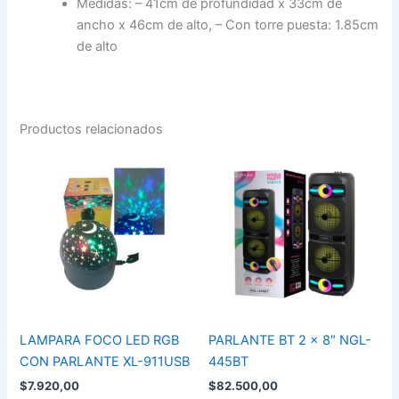
Medidas: – 41cm de profundidad x 33cm de
ancho x 46cm de alto, – Con torre puesta: 1.85cm
de alto
Productos relacionados
LAMPARA
PARLANTE
FOCO
BT
LED
2
RGB
x
CON
8"
PARLANTE
NGL-
XL-
445BT
911USB
cantidad
cantidad
LAMPARA FOCO LED RGB
PARLANTE BT 2 x 8″ NGL-
CON PARLANTE XL-911USB
445BT
$
7.920,00
$
82.500,00