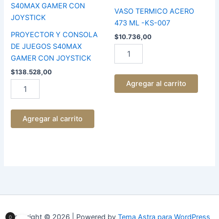
CONSOLA
ACERO
DE
473
VASO TERMICO ACERO
JUEGOS
ML
473 ML -KS-007
S40MAX
-
PROYECTOR Y CONSOLA
$
10.736,00
GAMER
KS-
DE JUEGOS S40MAX
CON
007
GAMER CON JOYSTICK
JOYSTICK
cantidad
cantidad
$
138.528,00
Agregar al carrito
Agregar al carrito
Copyright © 2026 | Powered by
Tema Astra para WordPress
0