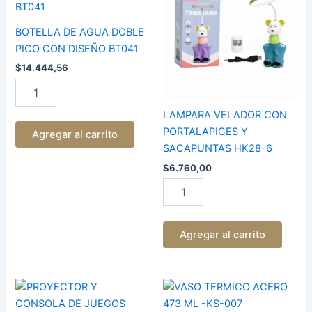
DOBLE
PORTALAPICES
PICO
Y
BOTELLA DE AGUA DOBLE
CON
SACAPUNTAS
PICO CON DISEÑO BT041
DISEÑO
HK28-
$
14.444,56
BT041
6
cantidad
cantidad
LAMPARA VELADOR CON
PORTALAPICES Y
Agregar al carrito
SACAPUNTAS HK28-6
$
6.760,00
Agregar al carrito
PROYECTOR
VASO
Y
TERMICO