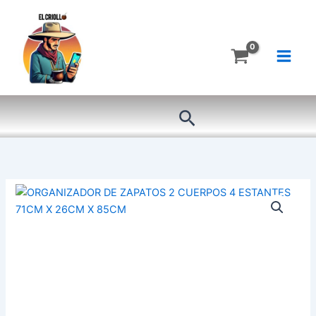
Ir
al
contenido
Buscar
ORGANIZADOR
DE
ZAPATOS
2
CUERPOS
4
ESTANTES
71CM
X