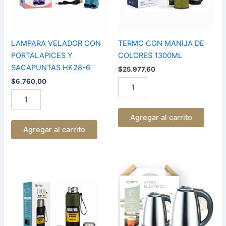
6
cantidad
LAMPARA VELADOR CON
TERMO CON MANIJA DE
PORTALAPICES Y
COLORES 1300ML
SACAPUNTAS HK28-6
$
25.977,60
$
6.760,00
Agregar al carrito
Agregar al carrito
Termo
PAVA
Flask
DE
Vacuum
2L
1000ml
CORTE
Acero
MATE
Inoxible
CTM-