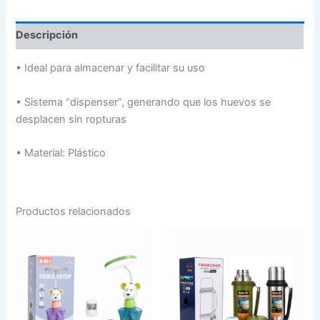
Descripción
•
Ideal para almacenar y facilitar su uso
•
Sistema “dispenser”, generando que los huevos se
desplacen sin ropturas
•
Material: Plástico
Productos relacionados
LAMPARA
TERMO
VELADOR
CON
CON
MANIJA
PORTALAPICES
DE
Y
COLORES
SACAPUNTAS
1300ML
HK28-
cantidad