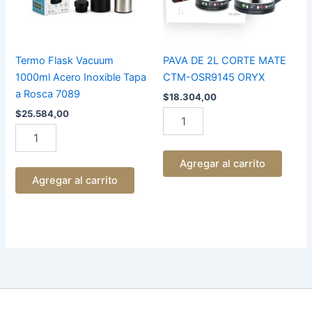
Tapa
OSR9145
a
ORYX
Rosca
cantidad
7089
cantidad
Termo Flask Vacuum
PAVA DE 2L CORTE MATE
1000ml Acero Inoxible Tapa
CTM-OSR9145 ORYX
a Rosca 7089
$
18.304,00
$
25.584,00
Agregar al carrito
Agregar al carrito