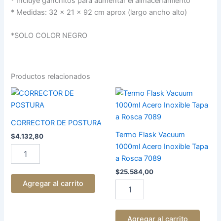
* Incluye ganchitos para aumentar el almacenamiento
* Medidas: 32 x 21 x 92 cm aprox (largo ancho alto)
*SOLO COLOR NEGRO
Productos relacionados
CORRECTOR
Termo
DE
Flask
POSTURA
Vacuum
cantidad
1000ml
CORRECTOR DE POSTURA
Acero
Termo Flask Vacuum
$
4.132,80
Inoxible
1000ml Acero Inoxible Tapa
Tapa
a Rosca 7089
a
Rosca
$
25.584,00
7089
Agregar al carrito
cantidad
Agregar al carrito