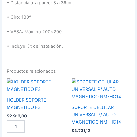
•
Distancia a la pared: 3 a 39cm.
•
Giro: 180°
•
VESA: Máximo 200×200.
•
Incluye Kit de instalación.
Productos relacionados
HOLDER
SOPORTE
SOPORTE
CELULAR
MAGNETICO
UNIVERSAL
F3
P/
HOLDER SOPORTE
cantidad
AUTO
MAGNETICO F3
SOPORTE CELULAR
MAGNETICO
UNIVERSAL P/ AUTO
$
2.912,00
NM-
MAGNETICO NM-HC14
HC14
cantidad
$
3.731,12