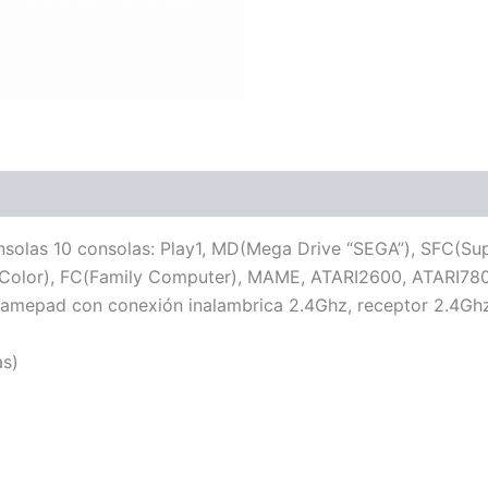
onsolas 10 consolas: Play1, MD(Mega Drive “SEGA”), SFC(S
lor), FC(Family Computer), MAME, ATARI2600, ATARI780
amepad con conexión inalambrica 2.4Ghz, receptor 2.4Ghz,
as)