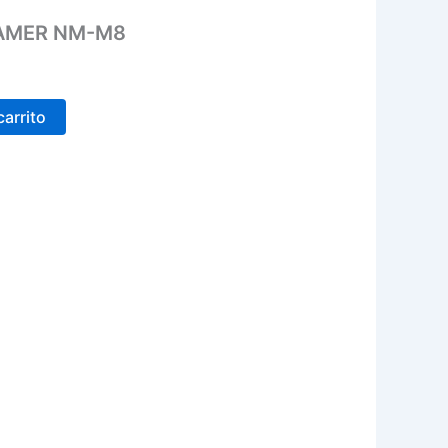
AMER NM-M8
carrito