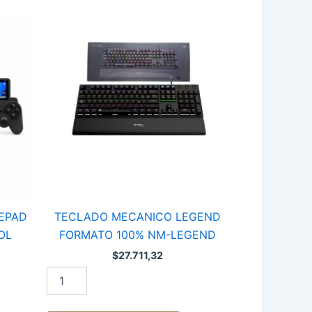
El
TECLADO
precio
MECANICO
actual
LEGEND
es:
FORMATO
.
$19.200,00.
100%
NM-
LEGEND
cantidad
EPAD
TECLADO MECANICO LEGEND
OL
FORMATO 100% NM-LEGEND
$
27.711,32