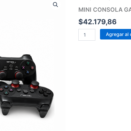
CONSOLA
MINI CONSOLA G
GAMER
NM-
$
42.179,86
M8
cantidad
Agregar al 