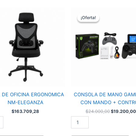
El
CONSOLA
precio
DE
¡Oferta!
¡Oferta!
original
NA
MANO
era:
OMICA
GAMEPAD
$24.000,00
CON
NZA
MANDO
ad
+
CONTROL
cantidad
A DE OFICINA ERGONOMICA
CONSOLA DE MANO GAM
NM-ELEGANZA
CON MANDO + CONTR
$
163.709,28
$
24.000,00
$
19.200,00