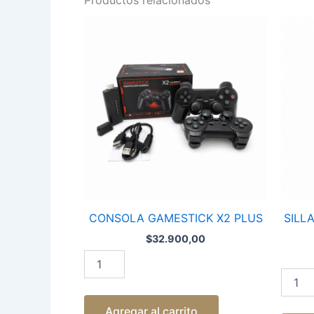
CONSOLA
SILLA
GAMESTICK
DE
X2
OFICI
PLUS
ERGON
cantidad
NM-
ELEGA
cantid
CONSOLA GAMESTICK X2 PLUS
SILL
$
32.900,00
Agregar al carrito