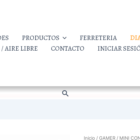
DES
PRODUCTOS
FERRETERIA
DI
/ AIRE LIBRE
CONTACTO
INICIAR SESI
Buscar
MINI
Inicio
/
GAMER
/ MINI C