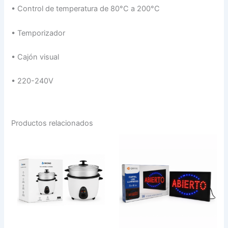
•
Control de temperatura de 80°C a 200°C
•
Temporizador
•
Cajón visual
•
220-240V
Productos relacionados
OLLA
CARTEL
ARROCERA
STANDAR
1.8L
ABIERTO
Y
ORYX
VAPORERA
FM006AB
cantidad
cantidad