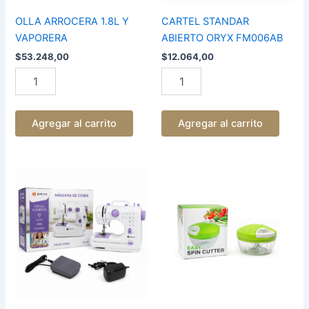
OLLA ARROCERA 1.8L Y
CARTEL STANDAR
VAPORERA
ABIERTO ORYX FM006AB
$
53.248,00
$
12.064,00
Agregar al carrito
Agregar al carrito
MAQUINA
PICADOR
DE
DE
COSER
VERDURAS
DE
PVKA1
MESA
cantidad
GRANDE
cantidad