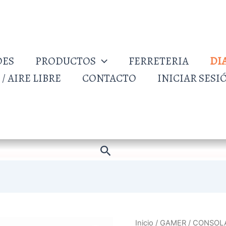
DES
PRODUCTOS
FERRETERIA
DI
/ AIRE LIBRE
CONTACTO
INICIAR SESI
Buscar
CONSOLA
Inicio
/
GAMER
/ CONSOLA