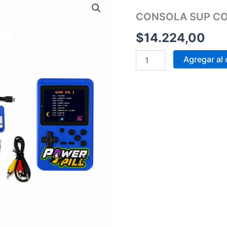
SUP
CONSOLA SUP CO
CON
JOYSTICK
$
14.224,00
CP01
POWER
PILL
Agregar al 
cantidad