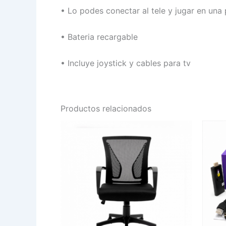
•
Lo podes conectar al tele y jugar en una
•
Bateria recargable
•
Incluye joystick y cables para tv
Productos relacionados
SILLA
CONS
OFICINA
GAME
ERGONOMICA
STICK
NM-
POWE
SERENA
PILL
cantidad
GS1
cantid