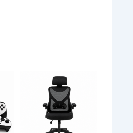
SILLA
DE
OFICINA
ERGONOMICA
NM-
ELEGANZA
cantidad