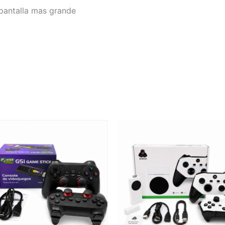
 pantalla mas grande
OLA
GAME
STICK
M88
R
(INCLUYE
PS2)
cantidad
ad