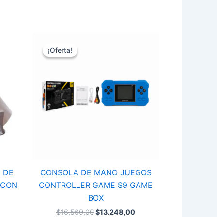
El
El
CONSOLA
precio
precio
DE
¡Oferta!
¡Oferta!
original
actual
MANO
era:
es:
JUEGOS
$16.560,00.
$13.248,00.
CONTROLLER
GAME
S9
GAME
BOX
cantidad
 DE
CONSOLA DE MANO JUEGOS
 CON
CONTROLLER GAME S9 GAME
BOX
$
16.560,00
$
13.248,00