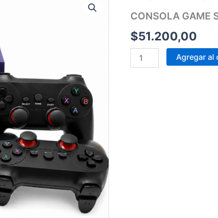
GAME
CONSOLA GAME S
STICK
POWER
$
51.200,00
PILL
GS1
cantidad
Agregar al 