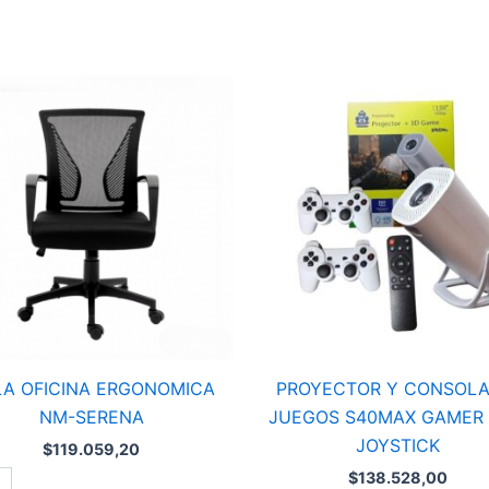
PROYECTOR
NA
Y
OMICA
CONSOLA
DE
A
JUEGOS
ad
S40MAX
GAMER
CON
JOYSTICK
cantidad
LA OFICINA ERGONOMICA
PROYECTOR Y CONSOLA
NM-SERENA
JUEGOS S40MAX GAMER
JOYSTICK
$
119.059,20
$
138.528,00