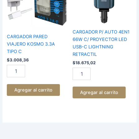
TIPO
C/
C
PROYECTOR
cantidad
LED
USB-
C
CARGADOR P/ AUTO 4EN1
LIGHTNING
CARGADOR PARED
66W C/ PROYECTOR LED
RETRACTIL
VIAJERO KOSMO 3.3A
USB-C LIGHTNING
cantidad
TIPO C
RETRACTIL
$
3.008,36
$
18.675,02
Agregar al carrito
Agregar al carrito