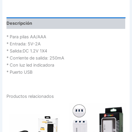
Descripción
* Para pilas AA/AAA
* Entrada: 5V-2A
* Salida:DC 1.2V 1X4
* Corriente de salida: 250mA
* Con luz led indicadora
* Puerto USB
Productos relacionados
CARGADOR
CARGADOR
UNIVERSAL
PARED
65W
VIAJERO
TIPO
KOSMO
C
3.3A