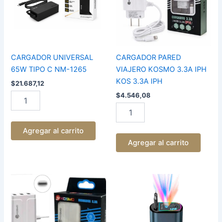
NM-
IPH
1265
KOS
cantidad
3.3A
IPH
cantidad
CARGADOR UNIVERSAL
CARGADOR PARED
65W TIPO C NM-1265
VIAJERO KOSMO 3.3A IPH
KOS 3.3A IPH
$
21.687,12
$
4.546,08
Agregar al carrito
Agregar al carrito
CARGADOR
CARGADOR
PARED
P/
VIAJERO
AUTO
KOSMO
4EN1
3.3A
66W