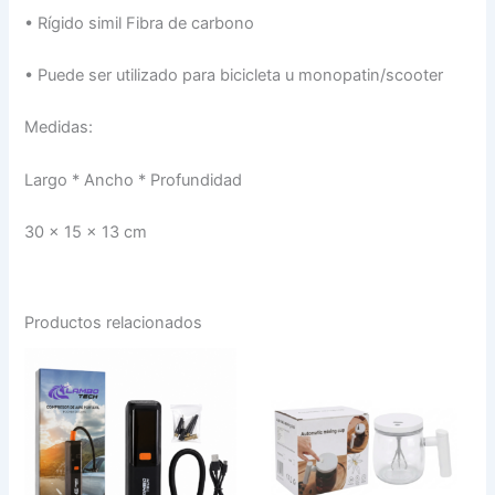
•
Rígido simil Fibra de carbono
•
Puede ser utilizado para bicicleta u monopatin/scooter
Medidas:
Largo * Ancho * Profundidad
30 x 15 x 13 cm
Productos relacionados
MINI
TAZA
COMPRESOR
MEZCLADORA
LT-
ELECTRICA
2490
DE
cantidad
VIDRIO
S-
1034-