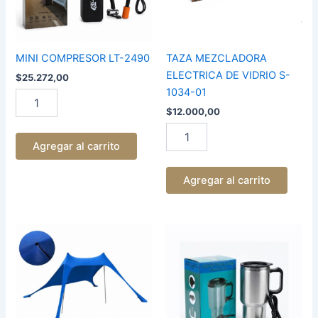
01
cantidad
MINI COMPRESOR LT-2490
TAZA MEZCLADORA
ELECTRICA DE VIDRIO S-
$
25.272,00
1034-01
$
12.000,00
Agregar al carrito
Agregar al carrito
CARPA
TAZA
PLAYERA
TERMICA
3M
PARA
X
AUTO
3M
JS-
cantidad
7243
cantidad