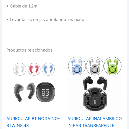
•
Cable de 1.2m
•
Levanta las orejas apretando los puños
Productos relacionados
AURICULAR
AURICULAR
BT
INALAMBRICO
NOGA
IN
NG-
EAR
BTWINS
TRANSPARENTE
43
ULTRAPODS
cantidad
PRO
A-
45777-
2
cantidad
AURICULAR BT NOGA NG-
AURICULAR INALAMBRICO
BTWINS 43
IN EAR TRANSPARENTE