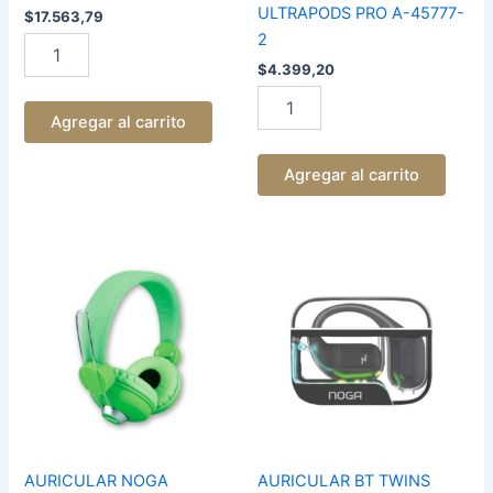
ULTRAPODS PRO A-45777-
$
17.563,79
2
$
4.399,20
Agregar al carrito
Agregar al carrito
AURICULAR
AURICULAR
NOGA
BT
VINCHA
TWINS
X-
SPORT
2670
NG-
cantidad
BTWINS
42
cantidad
AURICULAR NOGA
AURICULAR BT TWINS