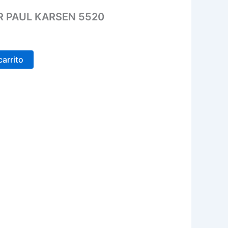
R PAUL KARSEN 5520
carrito