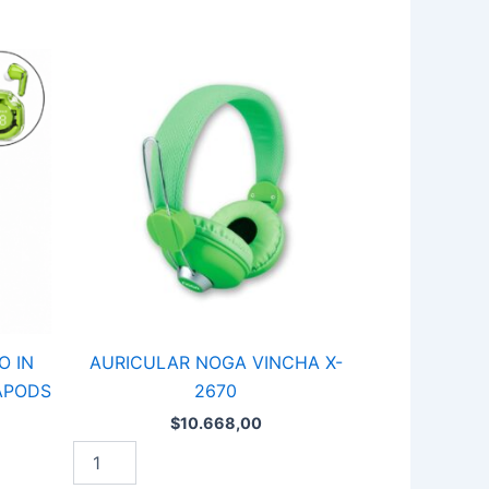
AURICULAR
NOGA
VINCHA
X-
2670
cantidad
O IN
AURICULAR NOGA VINCHA X-
APODS
2670
$
10.668,00