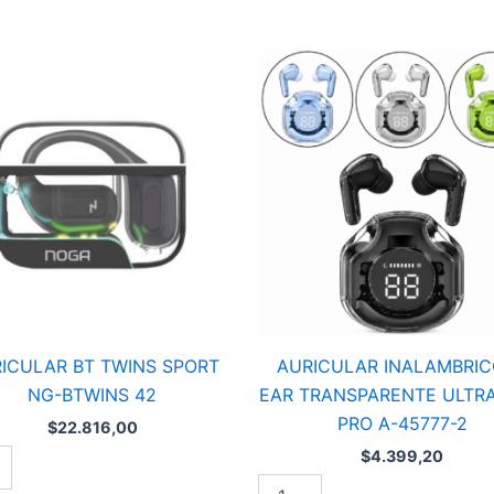
ULAR
AURICULAR
INALAMBRICO
IN
EAR
TRANSPARENTE
S
ULTRAPODS
PRO
ad
A-
45777-
2
cantidad
ICULAR BT TWINS SPORT
AURICULAR INALAMBRIC
NG-BTWINS 42
EAR TRANSPARENTE ULTR
PRO A-45777-2
$
22.816,00
$
4.399,20