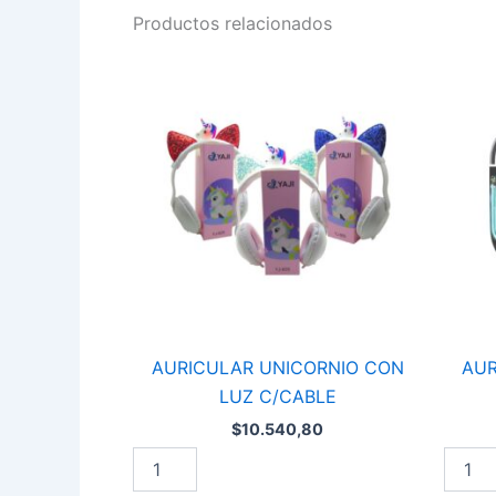
Productos relacionados
AURICULAR
AURIC
UNICORNIO
BT
CON
TWINS
LUZ
SPORT
C/CABLE
NG-
cantidad
BTWIN
42
cantid
AURICULAR UNICORNIO CON
AUR
LUZ C/CABLE
$
10.540,80