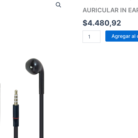
IN
AURICULAR IN EA
EAR
PAUL
$
4.480,92
KARSEN
5520
cantidad
Agregar al 