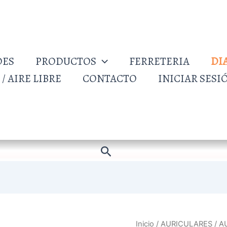
DES
PRODUCTOS
FERRETERIA
DI
/ AIRE LIBRE
CONTACTO
INICIAR SESI
Buscar
AURICULAR
Inicio
/
AURICULARES
/ A