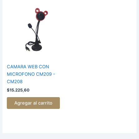
CAMARA
WEB
CON
MICROFONO
CM209
-
CM208
cantidad
CAMARA WEB CON
MICROFONO CM209 -
CM208
$
15.225,60
Agregar al carrito