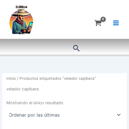
Ir
al
contenido
Buscar
Inicio
/ Productos etiquetados “velador capibara”
velador capibara
Mostrando el único resultado