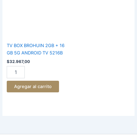
2GB
+
16
GB
5G
ANDROID
TV
5216B
TV BOX BROHUIN 2GB + 16
cantidad
GB 5G ANDROID TV 5216B
$
32.967,00
Agregar al carrito