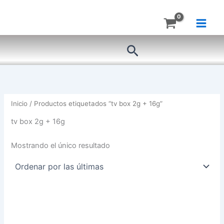
Ir
al
contenido
Buscar
Inicio
/ Productos etiquetados “tv box 2g + 16g”
tv box 2g + 16g
Mostrando el único resultado
TV
BOX
BROHUIN