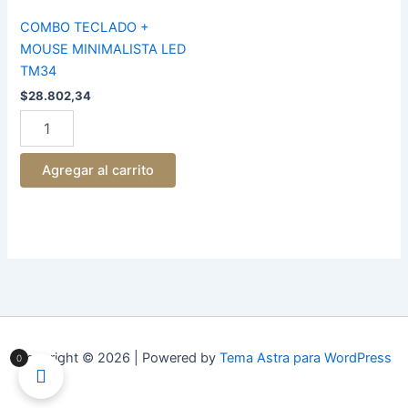
MOUSE
MINIMALISTA
COMBO TECLADO +
LED
MOUSE MINIMALISTA LED
TM34
TM34
cantidad
$
28.802,34
Agregar al carrito
Copyright © 2026 | Powered by
Tema Astra para WordPress
0