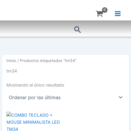
Ir
al
contenido
Buscar
Inicio
/ Productos etiquetados “tm34”
tm34
Mostrando el único resultado
COMBO
TECLADO
+