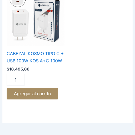
TIPO
C
+
USB
100W
KOS
A+C
100W
cantidad
CABEZAL KOSMO TIPO C +
USB 100W KOS A+C 100W
$
18.495,86
Agregar al carrito