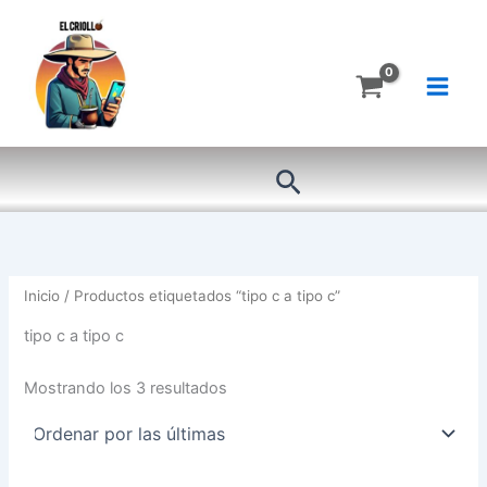
Ordenado
Ir
por
más
al
recientes
contenido
Buscar
Inicio
/ Productos etiquetados “tipo c a tipo c”
tipo c a tipo c
Mostrando los 3 resultados