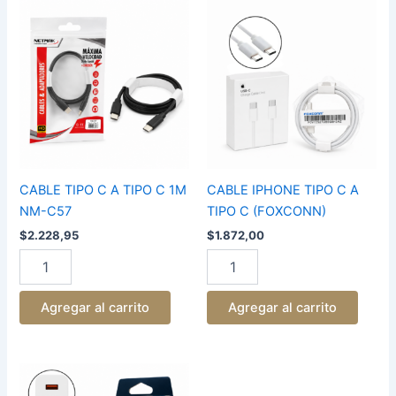
CABLE
CABLE
TIPO
IPHONE
C
TIPO
A
C
TIPO
A
C
TIPO
1M
C
NM-
(FOXCONN)
C57
cantidad
cantidad
CABLE TIPO C A TIPO C 1M
CABLE IPHONE TIPO C A
NM-C57
TIPO C (FOXCONN)
$
2.228,95
$
1.872,00
Agregar al carrito
Agregar al carrito
CABEZAL
KOSMO