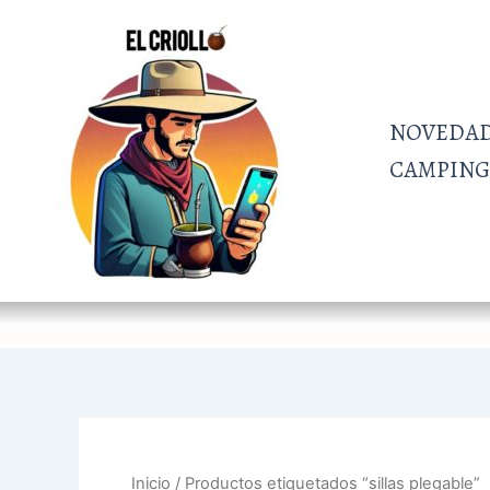
Ir
al
contenido
NOVEDA
CAMPING 
Inicio
/ Productos etiquetados “sillas plegable”