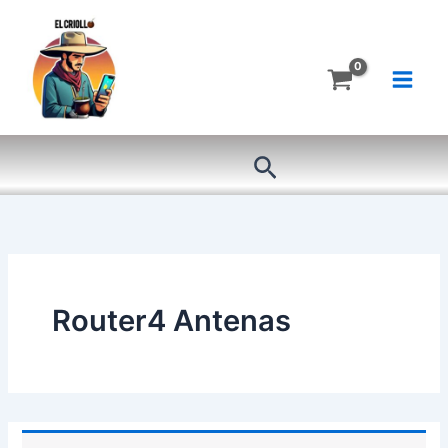
Ir
al
contenido
Buscar
Router4 Antenas