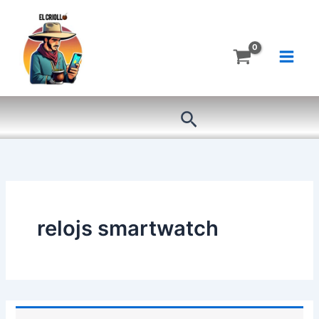
Ir
al
contenido
Buscar
relojs smartwatch