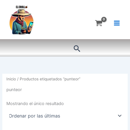
Ir
al
contenido
Buscar
Inicio
/ Productos etiquetados “punteor”
punteor
Mostrando el único resultado