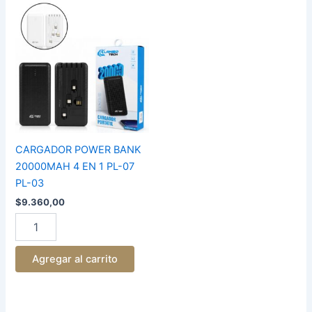
CARGADOR
POWER
BANK
20000MAH
4
EN
1
PL-
07
PL-
03
CARGADOR POWER BANK
cantidad
20000MAH 4 EN 1 PL-07
PL-03
$
9.360,00
Agregar al carrito