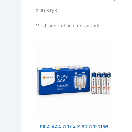
pilas oryx
Mostrando el único resultado
PILA
AAA
ORYX
X
60
OR-
0156
cantidad
PILA AAA ORYX X 60 OR-0156