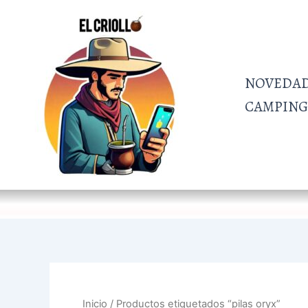
Ir
al
contenido
NOVEDA
CAMPING 
Inicio
/ Productos etiquetados “pilas oryx”