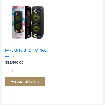
PARLANTE
BT
2
x
8"
NGL-
445BT
cantidad
PARLANTE BT 2 x 8″ NGL-
445BT
$
82.500,00
Agregar al carrito