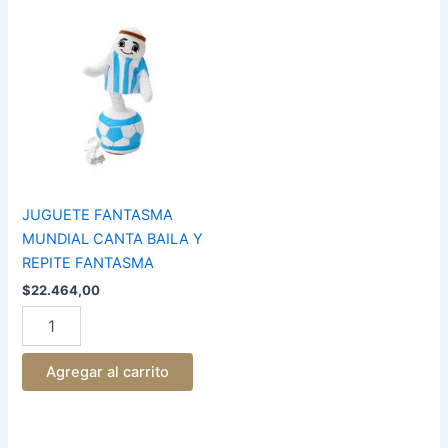
JUGUETE
FANTASMA
MUNDIAL
CANTA
BAILA
Y
REPITE
FANTASMA
cantidad
JUGUETE FANTASMA
MUNDIAL CANTA BAILA Y
REPITE FANTASMA
$
22.464,00
Agregar al carrito