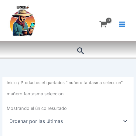
Ir
al
contenido
Buscar
Inicio
/ Productos etiquetados “muñero fantasma seleccion”
muñero fantasma seleccion
Mostrando el único resultado