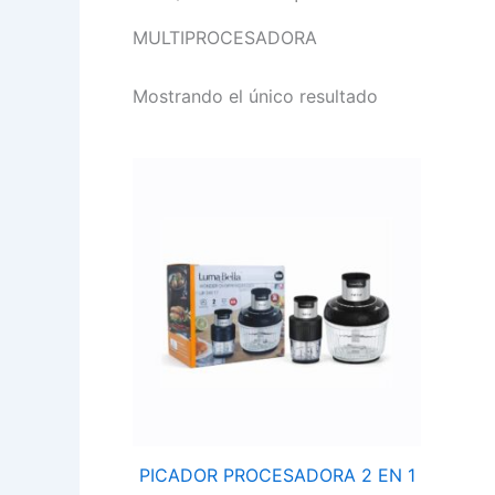
MULTIPROCESADORA
Mostrando el único resultado
PICADOR
PROCESADORA
2
EN
1
DE
800W
LUMABELLA
LB-
56017
cantidad
PICADOR PROCESADORA 2 EN 1