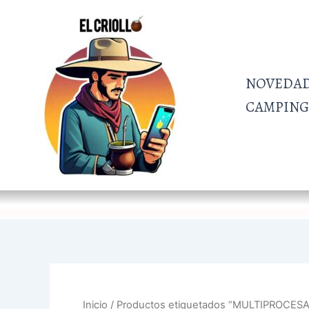
Ir
al
contenido
NOVEDA
CAMPING 
Inicio
/ Productos etiquetados “MULTIPROCES