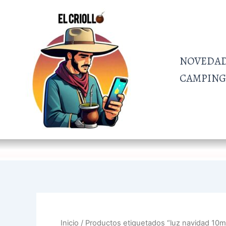
Ordenado
Ir
por
al
más
recientes
contenido
NOVEDA
CAMPING 
Inicio
/ Productos etiquetados “luz navidad 10m