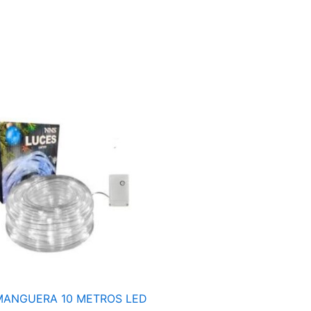
LUZ
MANGUERA
10
METROS
LED
EXTERIOR
8
EFECTOS
BLANCO
SA-
70
cantidad
MANGUERA 10 METROS LED