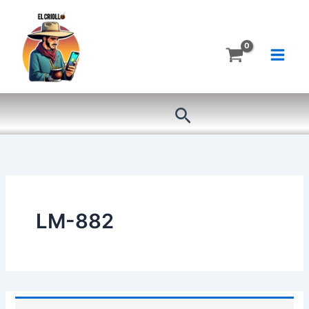
Ir
al
contenido
Buscar
LM-882