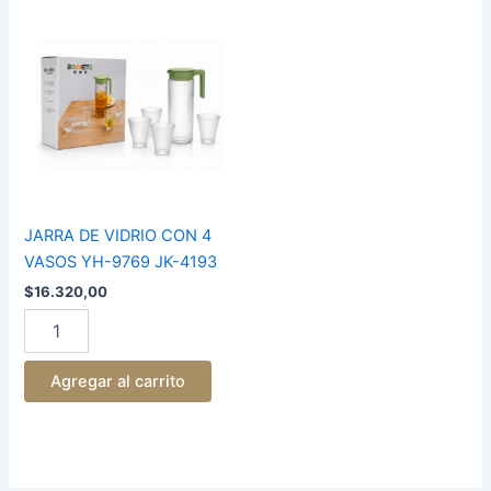
JARRA
DE
VIDRIO
CON
4
VASOS
YH-
9769
JK-
4193
cantidad
JARRA DE VIDRIO CON 4
VASOS YH-9769 JK-4193
$
16.320,00
Agregar al carrito