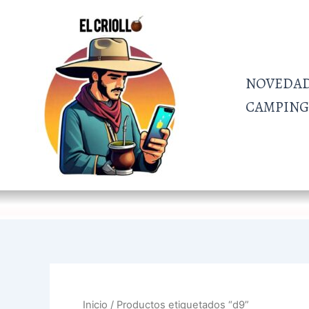
Ir
al
contenido
NOVEDA
CAMPING 
Inicio
/ Productos etiquetados “d9”