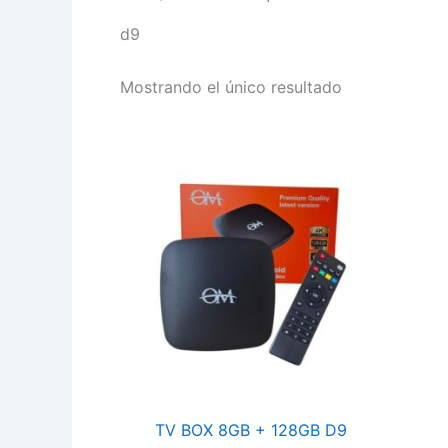
d9
Mostrando el único resultado
TV
BOX
8GB
+
128GB
D9
cantidad
TV BOX 8GB + 128GB D9