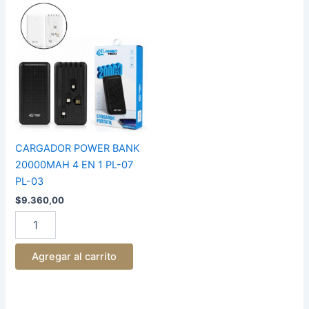
CARGADOR
POWER
BANK
20000MAH
4
EN
1
PL-
07
PL-
03
CARGADOR POWER BANK
cantidad
20000MAH 4 EN 1 PL-07
PL-03
$
9.360,00
Agregar al carrito