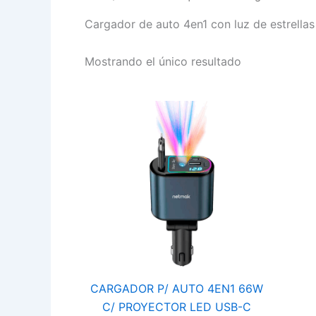
Cargador de auto 4en1 con luz de estrella
Mostrando el único resultado
CARGADOR
P/
AUTO
4EN1
66W
C/
PROYECTOR
LED
USB-
C
LIGHTNING
RETRACTIL
cantidad
CARGADOR P/ AUTO 4EN1 66W
C/ PROYECTOR LED USB-C