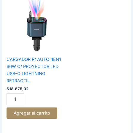
CARGADOR
P/
AUTO
4EN1
66W
C/
PROYECTOR
LED
USB-
C
CARGADOR P/ AUTO 4EN1
LIGHTNING
66W C/ PROYECTOR LED
RETRACTIL
USB-C LIGHTNING
cantidad
RETRACTIL
$
18.675,02
Agregar al carrito