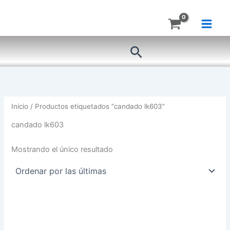
Ir
al
contenido
Buscar
Inicio
/ Productos etiquetados “candado lk603”
candado lk603
Mostrando el único resultado
TRABA
DISCO
CON