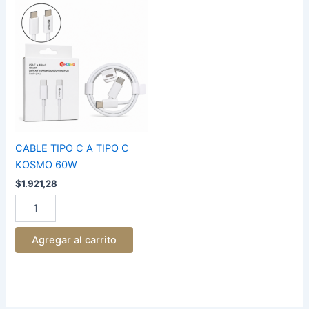
CABLE
TIPO
C
A
TIPO
C
KOSMO
60W
cantidad
CABLE TIPO C A TIPO C
KOSMO 60W
$
1.921,28
Agregar al carrito