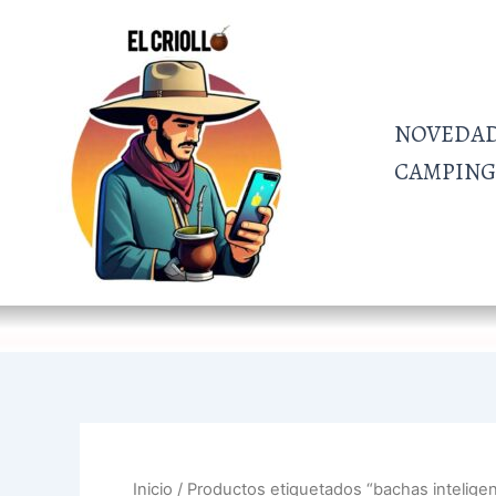
Ir
al
contenido
NOVEDA
CAMPING 
Inicio
/ Productos etiquetados “bachas intelige