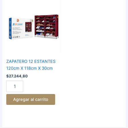
ZAPATERO
12
ESTANTES
120cm
X
118cm
X
30cm
cantidad
ZAPATERO 12 ESTANTES
120cm X 118cm X 30cm
$
27.244,80
Agregar al carrito