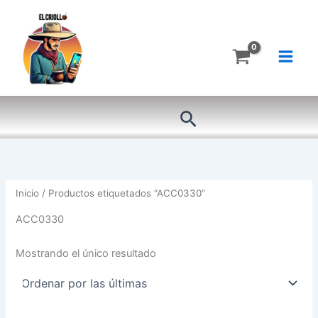
Ir
al
contenido
Buscar
Inicio
/ Productos etiquetados “ACC0330”
ACC0330
Mostrando el único resultado