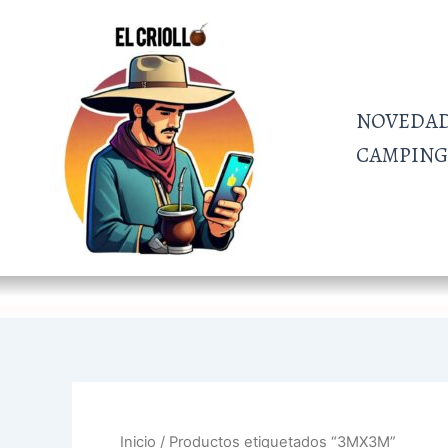
Ir
al
contenido
NOVEDA
CAMPING 
Inicio
/ Productos etiquetados “3MX3M”