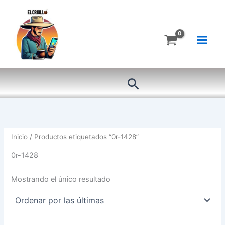
Ir
al
contenido
Buscar
Inicio
/ Productos etiquetados “0r-1428”
0r-1428
Mostrando el único resultado