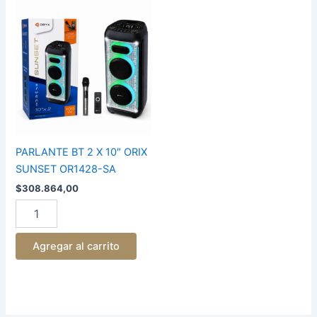
PARLANTE
BT
2
X
10"
ORIX
SUNSET
OR1428-
SA
cantidad
PARLANTE BT 2 X 10″ ORIX
SUNSET OR1428-SA
$
308.864,00
Agregar al carrito